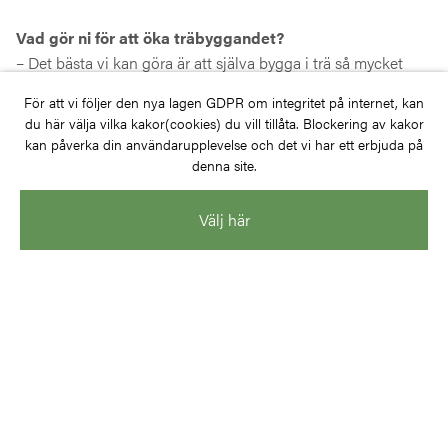
Vad gör ni för att öka träbyggandet?
– Det bästa vi kan göra är att själva bygga i trä så mycket
som möjligt. Då stimulerar vi branschen och skapar goda
För att vi följer den nya lagen GDPR om integritet på internet, kan
referensprojekt. Drivkrafterna för träbyggande finns där, men
du här välja vilka kakor(cookies) du vill tillåta. Blockering av kakor
det behövs ökad kunskap och information. Jag tänker främst
kan påverka din användarupplevelse och det vi har ett erbjuda på
på kunskap om industriellt byggande i trä, ekonomi,
denna site.
brandrisker och stomljud.
Välj här
Tidigare intervjuer i Medlemsfrågan:
1.
Eld & Vatten
2.
Växjö Kommunföretag AB
3.
Nock Massiva Trähus
4.
Veidekke Eiendom
5.
WSP Sverige
6.
White Arkitekter
7.
Södra
8.
AIX Arkitekter