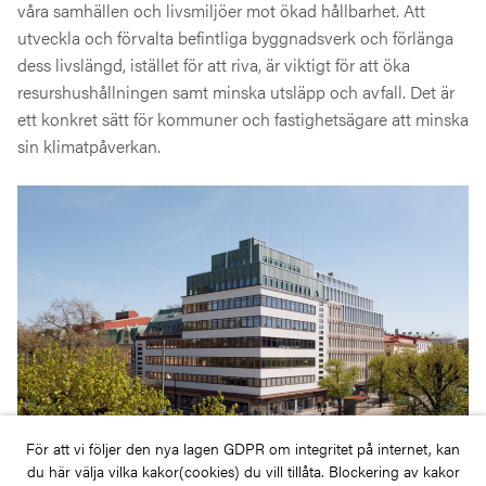
våra samhällen och livsmiljöer mot ökad hållbarhet. Att
utveckla och förvalta befintliga byggnadsverk och förlänga
dess livslängd, istället för att riva, är viktigt för att öka
resurshushållningen samt minska utsläpp och avfall. Det är
ett konkret sätt för kommuner och fastighetsägare att minska
sin klimatpåverkan.
För att vi följer den nya lagen GDPR om integritet på internet, kan
du här välja vilka kakor(cookies) du vill tillåta. Blockering av kakor
Strömshuset i Göteborg har fått en påbyggnad i trä.