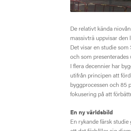
De relativt kända niov
massivträ uppvisar den 
Det visar en studie som 
och som presenterades 
I flera decennier har b
utifrån principen att för
byggprocessen och 85 pro
fokusering på att förbät
En ny världsbild
En rykande färsk studie
att det förhåller sig di