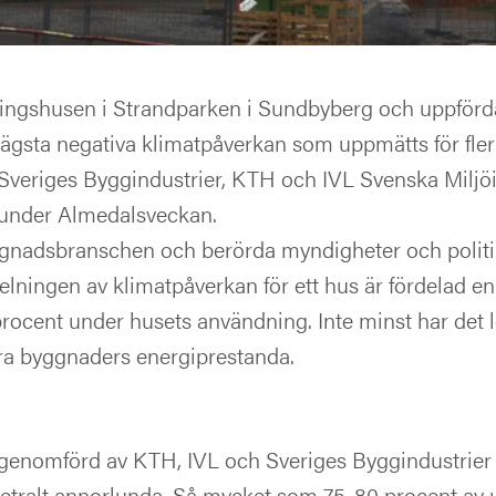
åningshusen i Strandparken i Sundbyberg och uppför
lägsta negativa klimatpåverkan som uppmätts för fler
Sveriges Byggindustrier, KTH och IVL Svenska Miljöin
under Almedalsveckan.
yggnadsbranschen och berörda myndigheter och politik
delningen av klimatpåverkan för ett hus är fördelad e
cent under husets användning. Inte minst har det lett
tra byggnaders energiprestanda.
 genomförd av KTH, IVL och Sveriges Byggindustrier v
ametralt annorlunda. Så mycket som 75-80 procent av