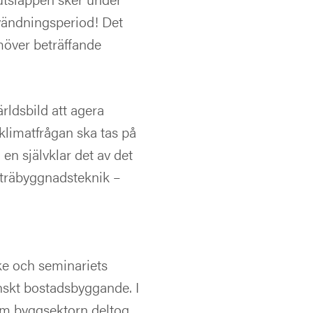
vändningsperiod! Det
möver beträffande
ärldsbild att agera
klimatfrågan ska tas på
n självklar det av det
 träbyggnadsteknik –
e och seminariets
nskt bostadsbyggande. I
om byggsektorn deltog