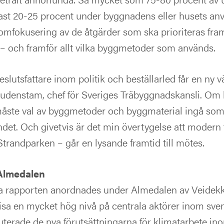
st 20-25 procent under byggnadens eller husets an
 omfokusering av de åtgärder som ska prioriteras fra
 och framför allt vilka byggmetoder som används.
beslutsfattare inom politik och beställarled får en ny v
Rudenstam, chef för Sveriges Träbyggnadskansli. Om 
åste val av byggmetoder och byggmaterial ingå som e
det. Och givetvis är det min övertygelse att modern
trandparken – går en lysande framtid till mötes.
Almedalen
ya rapporten anordnades under Almedalen av Veidekk
sa en mycket hög nivå på centrala aktörer inom sve
terade de nya förutsättningarna för klimatarbete in