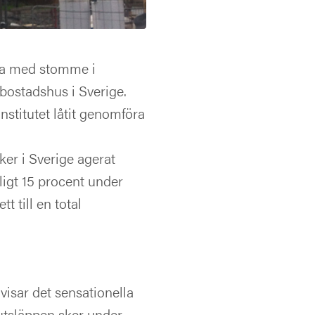
da med stomme i
bostadshus i Sverige.
stitutet låtit genomföra
er i Sverige agerat
nligt 15 procent under
 till en total
isar det sensationella
 utsläppen sker under