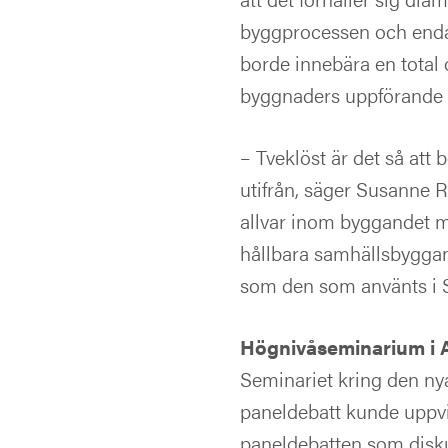
byggprocessen och enda
borde innebära en total
byggnaders uppförande –
– Tveklöst är det så att 
utifrån, säger Susanne 
allvar inom byggandet m
hållbara samhällsbyggan
som den som använts i S
Högnivåseminarium i 
Seminariet kring den n
paneldebatt kunde uppvi
paneldebatten som disku