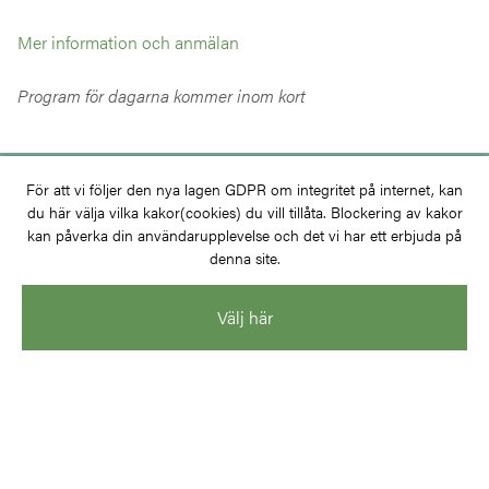
Mer information och anmälan
Program för dagarna kommer inom kort
För att vi följer den nya lagen GDPR om integritet på internet, kan
Har du frågor eller vill du bli medlem?
du här välja vilka kakor(cookies) du vill tillåta. Blockering av kakor
kan påverka din användarupplevelse och det vi har ett erbjuda på
denna site.
KONTAKTA OSS
Välj här
BLI MEDLEM