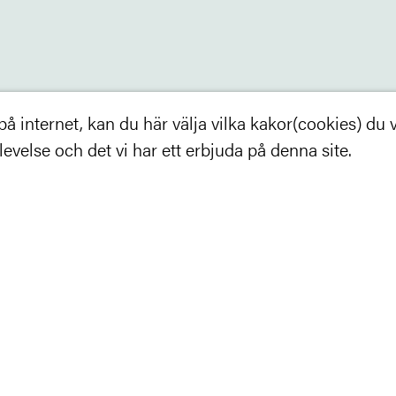
 internet, kan du här välja vilka kakor(cookies) du vil
velse och det vi har ett erbjuda på denna site.
Aktuellt
Kontakta oss
Policy & Cookies
Inställningar
©2017 Trästad - Alla rättigheter reserverade