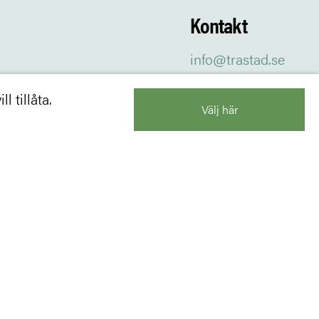
Kontakt
info@trastad.se
l tillåta.
Välj här