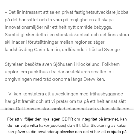
– Det är intressant att se en privat fastighetsutvecklare jobba
på det här sättet och ta vara på möjligheten att skapa
innovationsmiljöer när ett helt nytt område bebyggs.
Samtidigt sker detta i en storstadskontext och det finns stora
skillnader i förutsättningar mellan regioner, säger
landshövding Carin Jämtin, ordförande i Trästad Sverige.
Styrelsen besökte även Sjöhusen i Klockelund. Folkhem
uppför fem punkthus i trä där arkitekturen smälter in i
omgivningen med trädkronorna längs Drevviken.
– Vi kan konstatera att utvecklingen med trähusbyggande
har gått framåt och att vi pratar om trä på ett helt annat sätt
idag. Det finns en stor samlad erfarenhet och vi kan ställa om
snabbt utan att gena på dåliga sätt. Men, vi behöver vara
För att vi följer den nya lagen GDPR om integritet på internet, kan
modiga tillsammans, säger Carin Jämtin.
du här välja vilka kakor(cookies) du vill tillåta. Blockering av kakor
kan påverka din användarupplevelse och det vi har ett erbjuda på