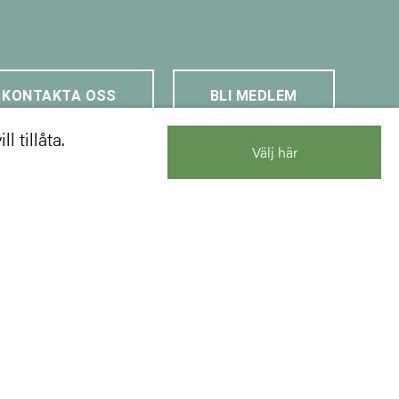
KONTAKTA OSS
BLI MEDLEM
l tillåta.
Välj här
Kontakt
info@trastad.se