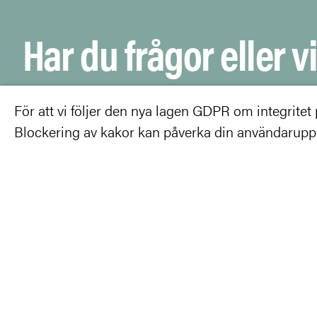
Har du frågor eller vi
medlem?
För att vi följer den nya lagen GDPR om integritet på
Blockering av kakor kan påverka din användarupple
Kunskapsutbyte för ett klimatsmart
och rationellt samhällsbyggande