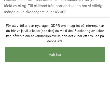
täckt av skog. Till skillnad från norrlandslänen har vi väldigt
många olika skogsägare, över 46 000.
Jenny ser en stor potential i att skapa regionala noder inom
För att vi följer den nya lagen GDPR om integritet på internet, kan
Trästad.
du här välja vilka kakor(cookies) du vill tillåta. Blockering av kakor
– Genom nätverket som jag har i Västra Götaland och
kan påverka din användarupplevelse och det vi har ett erbjuda på
denna site.
kopplingarna till våra 49 kommuner, finns många olika
initiativ som jag tror att vi kan lyfta i Trästad. Jag ser även att
Välj här
vi kan använda kompetensen i Trästad till att starta nya
initiativ i Västra Götaland.
Klimatlöften i offentlig sektor
Jenny berättar att Västra Götalandsregionen och
Länsstyrelsen i Västra Götaland samverkar inom initiativet
Klimat 2030 där kommunerna väljer att anta ett antal
klimatlöften. Där handlar ett av löftena om att bygga mer i
trä.