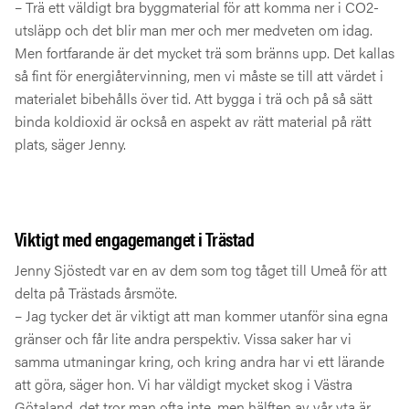
– Trä ett väldigt bra byggmaterial för att komma ner i CO2-
utsläpp och det blir man mer och mer medveten om idag.
Men fortfarande är det mycket trä som bränns upp. Det kallas
så fint för energiåtervinning, men vi måste se till att värdet i
materialet bibehålls över tid. Att bygga i trä och på så sätt
binda koldioxid är också en aspekt av rätt material på rätt
plats, säger Jenny.
Viktigt med engagemanget i Trästad
Jenny Sjöstedt var en av dem som tog tåget till Umeå för att
delta på Trästads årsmöte.
– Jag tycker det är viktigt att man kommer utanför sina egna
gränser och får lite andra perspektiv. Vissa saker har vi
samma utmaningar kring, och kring andra har vi ett lärande
att göra, säger hon. Vi har väldigt mycket skog i Västra
Götaland, det tror man ofta inte, men hälften av vår yta är