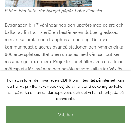
Bild inifrån tältet där bygget pågår. Foto: Skanska
Byggnaden blir 7 våningar hög och uppförs med pelare och
balkar av limträ. Exteriören består av en dubbel glasfasad
medan källarplan och trapphus är i betong. Det nya
kommunhuset placeras ovanpå stationen och rymmer cirka
600 arbetsplatser. Stationen utrustas med väntsal, butiker,
restauranger med mera. Projektet innehåller även en allmän
mötesplats för invånare och besökare som kallas för Växjös
vardagsrum.
För att vi följer den nya lagen GDPR om integritet på internet, kan
du här välja vilka kakor(cookies) du vill tillåta. Blockering av kakor
Byggnaden ska certifieras enligt Miljöbyggnad Guld och det
kan påverka din användarupplevelse och det vi har ett erbjuda på
gamla kommunhuset kommer att omvandlas till lägenheter.
denna site.
Adress:
Välj här
Norra Järnvägsgatan i Växjö
Arkitekt: