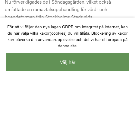
Nu förverkligades de i Söndagsgården, vilket också
omfattade en ramavtalsupphandling för vård- och
boendeformen från Stockholms Stads sida.
För att vi följer den nya lagen GDPR om integritet på internet, kan
Den avdelning som är helt anpassad för döva är både vad
du här välja vilka kakor(cookies) du vill tillåta. Blockering av kakor
gäller personal och utrustning ska passa äldre döva med
kan påverka din användarupplevelse och det vi har ett erbjuda på
denna site.
vårdbehov. Personal på avdelningen har bred kompetens
vad beträffar teckenspråk och erfarenhet av att arbeta med
döva och hörselskadade. Larmsystem och annan teknik är
Välj här
också specialanpassad och lägenheterna är förberedda för
texttelefoni.
Av Niclas Svensson
Arkitekt:
Tengboms i Uppsala
Byggherre/Beställare:
Donator AB, Carema Care AB