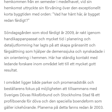
hemkommen från en semester i medelhavet, vid sin
hemkomst uttryckte sin förvåning över den exceptionellt
korta byggtiden med orden: ”Vad har hänt här, är bygget
redan färdigt?”
Söndagsgården som stod färdigt år 2009, är rakt igenom
handikappanpassat och mycket tid i planering och
detaljutformning har lagts på att skapa gränssnitt och
färgsättning som hjälper de demenssjuka och synskadade i
sin orientering i hemmen. Här har ständig kontakt med
ledande forskare inom området lett till ett mycket gott
resultat.
I området ligger både parker och promenadstråk och
beställarens fokus på möjligheten att tillsammans med
Sveriges Dövas Riksförbund och Stockholms Stad få ett
profilboende för döva och den speciella boendeform som
gäller ickehörande. Planerna på detta fanns redan år 2003.