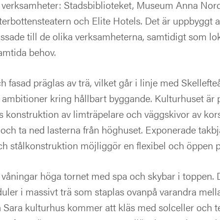
 verksamheter: Stadsbiblioteket, Museum Anna Nor
sterbottensteatern och Elite Hotels. Det är uppbyggt a
ssade till de olika verksamheterna, samtidigt som l
framtida behov.
fasad präglas av trä, vilket går i linje med Skelle
ambitioner kring hållbart byggande. Kulturhuset är p
s konstruktion av limträpelare och väggskivor av kor
era och ta ned lasterna från höghuset. Exponerade takbj
h stålkonstruktion möjliggör en flexibel och öppen 
20 våningar höga tornet med spa och skybar i toppen.
ler i massivt trä som staplas ovanpå varandra mella
å Sara kulturhus kommer att kläs med solceller och 