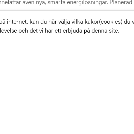
innefattar även nya, smarta energilösningar. Planera
 internet, kan du här välja vilka kakor(cookies) du vil
Kanalgatan
velse och det vi har ett erbjuda på denna site.
White Arkitekter
Skellefteå kommun
HENT
Ca 25.000 kvm
2021
https://sarakulturhus.skelleftea.se