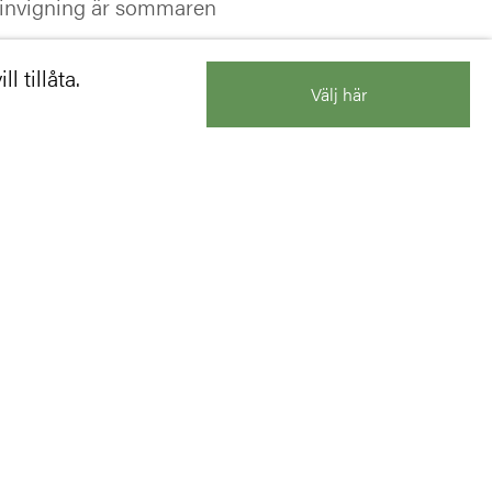
d invigning är sommaren
l tillåta.
Välj här