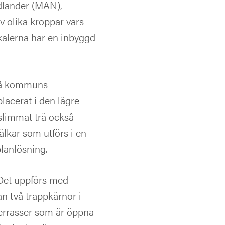
dlander (MAN),
v olika kroppar vars
okalerna har en inbyggd
fteå kommuns
lacerat i den lägre
slimmat trä också
älkar som utförs i en
planlösning.
 Det uppförs med
n två trappkärnor i
terrasser som är öppna