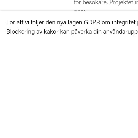
för besökare. Projektet 
2021.
För att vi följer den nya lagen GDPR om integritet på
Adress:
Blockering av kakor kan påverka din användarupple
Arkitekt:
Byggherre/Beställare:
Entreprenör:
Bruttoarea:
Färdigställt:
Läs mer: