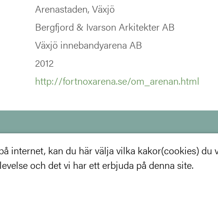
Arenastaden, Växjö
Bergfjord & Ivarson Arkitekter AB
Växjö innebandyarena AB
2012
http://fortnoxarena.se/om_arenan.html
ll du bli
 internet, kan du här välja vilka kakor(cookies) du vil
velse och det vi har ett erbjuda på denna site.