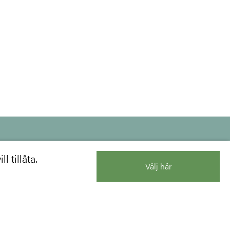
l tillåta.
Välj här
KONTAKTA OSS
BLI MEDLEM