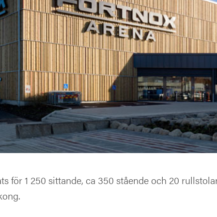
ts för 1 250 sittande, ca 350 stående och 20 rullstola
kong.