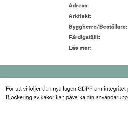
Adress:
Arkitekt:
Byggherre/Beställare:
Färdigställt:
Läs mer:
Har du frågor eller vi
För att vi följer den nya lagen GDPR om integritet på
Blockering av kakor kan påverka din användarupple
medlem?