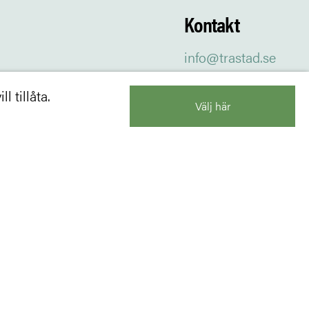
Kontakt
info@trastad.se
l tillåta.
Välj här