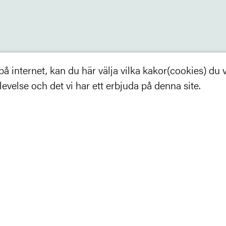
 internet, kan du här välja vilka kakor(cookies) du vil
velse och det vi har ett erbjuda på denna site.
Aktuellt
Kontakta oss
Policy & Cookies
Inställningar
©2017 Trästad - Alla rättigheter reserverade