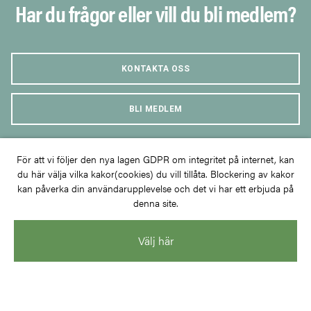
Har du frågor eller vill du bli medlem?
KONTAKTA OSS
BLI MEDLEM
För att vi följer den nya lagen GDPR om integritet på internet, kan
du här välja vilka kakor(cookies) du vill tillåta. Blockering av kakor
kan påverka din användarupplevelse och det vi har ett erbjuda på
denna site.
Kunskapsutbyte för ett klimatsmart
och rationellt samhällsbyggande
Välj här
Kontakt
info@trastad.se