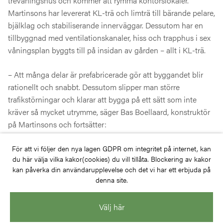
trevåningshus och kommer att rymma kontorslokaler.
Martinsons har levererat KL-trä och limträ till bärande pelare,
bjälklag och stabiliserande innerväggar. Dessutom har en
tillbyggnad med ventilationskanaler, hiss och trapphus i sex
våningsplan byggts till på insidan av gården – allt i KL-trä.
– Att många delar är prefabricerade gör att byggandet blir
rationellt och snabbt. Dessutom slipper man större
trafikstörningar och klarar att bygga på ett sätt som inte
kräver så mycket utrymme, säger Bas Boellaard, konstruktör
på Martinsons och fortsätter:
– En annan fördel med trä är att det går att bygga torrt även
För att vi följer den nya lagen GDPR om integritet på internet, kan
du här välja vilka kakor(cookies) du vill tillåta. Blockering av kakor
vintertid, tack vare väderskydd som skyddar både
kan påverka din användarupplevelse och det vi har ett erbjuda på
byggarbetare och materialet. Det gör att påbyggnader i trä
denna site.
går att uppföra även under den kallaste och blötaste delen
av vintern.
Välj här
För några år sedan bidrog Martinsons till en förtätning i