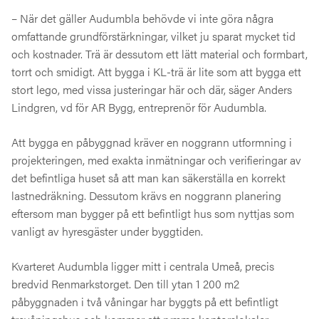
– När det gäller Audumbla behövde vi inte göra några
omfattande grundförstärkningar, vilket ju sparat mycket tid
och kostnader. Trä är dessutom ett lätt material och formbart,
torrt och smidigt. Att bygga i KL-trä är lite som att bygga ett
stort lego, med vissa justeringar här och där, säger Anders
Lindgren, vd för AR Bygg, entreprenör för Audumbla.
Att bygga en påbyggnad kräver en noggrann utformning i
projekteringen, med exakta inmätningar och verifieringar av
det befintliga huset så att man kan säkerställa en korrekt
lastnedräkning. Dessutom krävs en noggrann planering
eftersom man bygger på ett befintligt hus som nyttjas som
vanligt av hyresgäster under byggtiden.
Kvarteret Audumbla ligger mitt i centrala Umeå, precis
bredvid Renmarkstorget. Den till ytan 1 200 m2
påbyggnaden i två våningar har byggts på ett befintligt