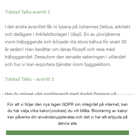
Trästad Talks avsnitt 2
I det andra avsnittet får ni lyssna på Johannes Debus, arkitekt
och delägare i Arkitektbolaget i Växjö. En av pionjärerna
inom träbyggande och började rita stora trähus för snart 30
år sedan! Han berättar om deras filosofi och resa med
träbyggandet. Dessutom den senaste satsningen i utlandet
och hur vi kan exportera tjänster inom byggsektorn.
Trästad Talks – avsnitt 3
Har du missat vårt poddavsnitt med André Persson på
Svensk-amerikanska handelskammaren i Houston? Det kan
För att vi följer den nya lagen GDPR om integritet på internet, kan
du lyssna på via länken:
du här välja vilka kakor(cookies) du vill tillåta. Blockering av kakor
kan påverka din användarupplevelse och det vi har ett erbjuda på
TRÄSTAD Talks 1
denna site.