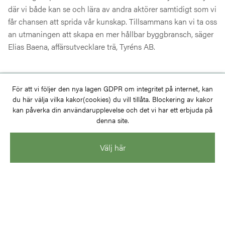
där vi både kan se och lära av andra aktörer samtidigt som vi
får chansen att sprida vår kunskap. Tillsammans kan vi ta oss
an utmaningen att skapa en mer hållbar byggbransch, säger
Elias Baena, affärsutvecklare trä, Tyréns AB.
För att vi följer den nya lagen GDPR om integritet på internet, kan
Har du frågor eller vill du bli medlem?
du här välja vilka kakor(cookies) du vill tillåta. Blockering av kakor
kan påverka din användarupplevelse och det vi har ett erbjuda på
denna site.
KONTAKTA OSS
Välj här
BLI MEDLEM