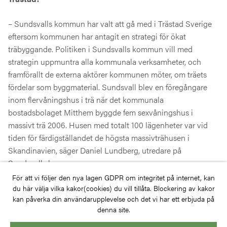
– Sundsvalls kommun har valt att gå med i Trästad Sverige
eftersom kommunen har antagit en strategi för ökat
träbyggande. Politiken i Sundsvalls kommun vill med
strategin uppmuntra alla kommunala verksamheter, och
framförallt de externa aktörer kommunen möter, om träets
fördelar som byggmaterial. Sundsvall blev en föregångare
inom flervåningshus i trä när det kommunala
bostadsbolaget Mitthem byggde fem sexvåningshus i
massivt trä 2006. Husen med totalt 100 lägenheter var vid
tiden för färdigställandet de högsta massivträhusen i
Skandinavien, säger Daniel Lundberg, utredare på
Sundsvalls kommun.
För att vi följer den nya lagen GDPR om integritet på internet, kan
du här välja vilka kakor(cookies) du vill tillåta. Blockering av kakor
kan påverka din användarupplevelse och det vi har ett erbjuda på
denna site.