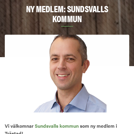
NY MEDLEM: SUNDSVALLS
KOMMUN
Vi välkomnar
Sundsvalls kommun
som ny medlem i
Trästad!