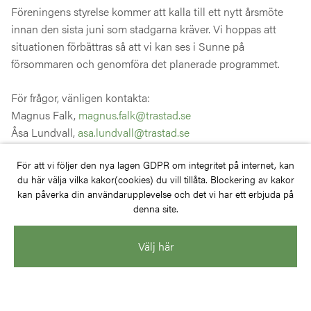
Föreningens styrelse kommer att kalla till ett nytt årsmöte
innan den sista juni som stadgarna kräver. V
i hoppas att
situationen förbättras så att vi kan ses i Sunne på
försommaren och genomföra det planerade programmet.
För frågor, vänligen kontakta:
Magnus Falk,
magnus.falk@trastad.se
Åsa Lundvall,
asa.lundvall@trastad.se
För att vi följer den nya lagen GDPR om integritet på internet, kan
du här välja vilka kakor(cookies) du vill tillåta. Blockering av kakor
kan påverka din användarupplevelse och det vi har ett erbjuda på
Har du frågor eller vill du bli medlem?
denna site.
Välj här
KONTAKTA OSS
BLI MEDLEM