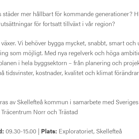
s städer mer hållbart för kommande generationer? Hu
sättningar för fortsatt tillväxt i vår region?
e växer. Vi behöver bygga mycket, snabbt, smart och 
ning som möjligt. Med nya regelverk och höga ambiti
planen i hela byggsektorn – från planering och proje
å tidsvinster, kostnader, kvalitet och klimat förändr
as av Skellefteå kommun i samarbete med Sveriges 
, Träcentrum Norr och Trästad
d:
09.30-15.00 |
Plats:
Exploratoriet, Skellefteå