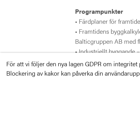
Programpunkter
• Färdplaner för framti
• Framtidens byggkalkyle
Balticgruppen AB med f
• Industriellt byggande
• Rätt system på rätt 
För att vi följer den nya lagen GDPR om integritet på
flera
Blockering av kakor kan påverka din användarupple
Detaljerat program kom
Moderator
Carl Wangel, ansvarig f
Anmälan
senast onsdag