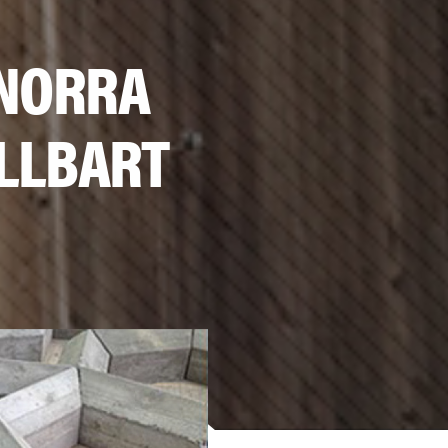
 NORRA
ÅLLBART