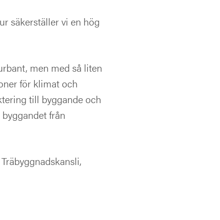
r säkerställer vi en hög
urbant, men med så liten
oner för klimat och
ktering till byggande och
ar byggandet från
Träbyggnadskansli,