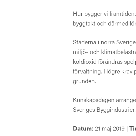
Hur bygger vi framtiden
byggtakt och därmed förut
Städerna i norra Sverig
miljö- och klimatbelast
koldioxid förändras spel
förvaltning. Högre krav p
grunden.
Kunskapsdagen arranger
Sveriges Byggindustrier
Datum:
21 maj 2019 |
Ti