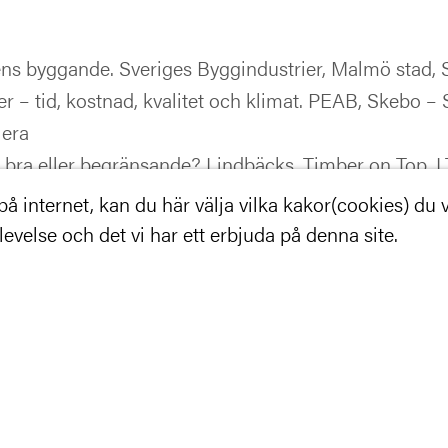
dens byggande. Sveriges Byggindustrier, Malmö stad,
r – tid, kostnad, kvalitet och klimat. PEAB, Skebo – 
lera
 – bra eller begränsande? Lindbäcks, Timber on Top, 
plats. Martinsons Byggsystem KB, Derome Plusshus 
 internet, kan du här välja vilka kakor(cookies) du vil
velse och det vi har ett erbjuda på denna site.
mer inom kort.
ör kommunikation och public affairs på Sverige Träb
 15 maj.
Klicka här!