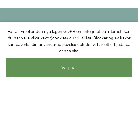
Har du frågor eller vill du bli medlem?
För att vi följer den nya lagen GDPR om integritet på internet, kan
du här välja vilka kakor(cookies) du vill tillåta. Blockering av kakor
kan påverka din användarupplevelse och det vi har ett erbjuda på
denna site.
KONTAKTA OSS
Välj här
BLI MEDLEM
Kunskapsutbyte för ett klimatsmart
och rationellt samhällsbyggande