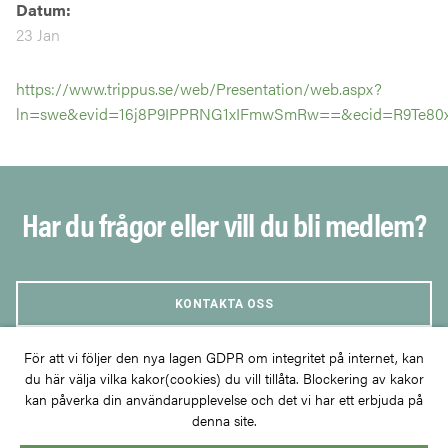
Datum:
23 Jan
https://www.trippus.se/web/Presentation/web.aspx?
ln=swe&evid=16j8P9IPPRNG1xIFmwSmRw==&ecid=R9Te80x
Har du frågor eller vill du bli medlem?
KONTAKTA OSS
För att vi följer den nya lagen GDPR om integritet på internet, kan
BLI MEDLEM
du här välja vilka kakor(cookies) du vill tillåta. Blockering av kakor
kan påverka din användarupplevelse och det vi har ett erbjuda på
denna site.