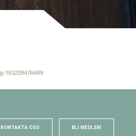
ing-153229476489
KONTAKTA OSS
BLI MEDLEM