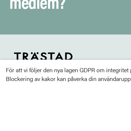
medlem?
För att vi följer den nya lagen GDPR om integritet på
Kunskapsutbyte för ett klimatsmart
Blockering av kakor kan påverka din användarupple
och rationellt samhällsbyggande