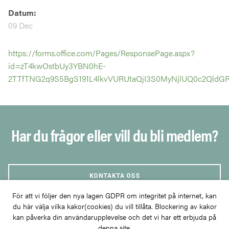
Datum:
09 Dec
https://forms.office.com/Pages/ResponsePage.aspx?
id=zT4kwOstbUy3YBN0hE-
2TTfTNG2q9S5BgS191L4lkvVURUtaQjI3S0MyNjlUQ0c2QldG
Har du frågor eller vill du bli medlem?
KONTAKTA OSS
För att vi följer den nya lagen GDPR om integritet på internet, kan
du här välja vilka kakor(cookies) du vill tillåta. Blockering av kakor
BLI MEDLEM
kan påverka din användarupplevelse och det vi har ett erbjuda på
denna site.