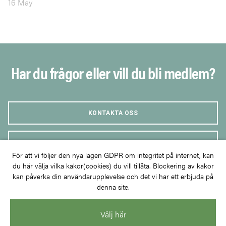
16 May
Har du frågor eller vill du bli medlem?
KONTAKTA OSS
BLI MEDLEM
För att vi följer den nya lagen GDPR om integritet på internet, kan
du här välja vilka kakor(cookies) du vill tillåta. Blockering av kakor
kan påverka din användarupplevelse och det vi har ett erbjuda på
denna site.
Välj här
Kunskapsutbyte för ett klimatsmart