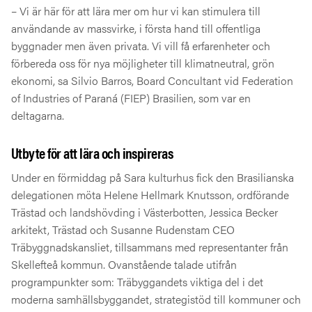
– Vi är här för att lära mer om hur vi kan stimulera till
användande av massvirke, i första hand till offentliga
byggnader men även privata. Vi vill få erfarenheter och
förbereda oss för nya möjligheter till klimatneutral, grön
ekonomi, sa Silvio Barros, Board Concultant vid Federation
of Industries of Paraná (FIEP) Brasilien, som var en
deltagarna.
Utbyte för att lära och inspireras
Under en förmiddag på Sara kulturhus fick den Brasilianska
delegationen möta Helene Hellmark Knutsson, ordförande
Trästad och landshövding i Västerbotten, Jessica Becker
arkitekt, Trästad och Susanne Rudenstam CEO
Träbyggnadskansliet, tillsammans med representanter från
Skellefteå kommun. Ovanstående talade utifrån
programpunkter som: Träbyggandets viktiga del i det
moderna samhällsbyggandet, strategistöd till kommuner och