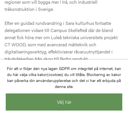
regioner som vill bygga mer i trä, och industriell
träkonstruktion i Sverige.
Efter en guidad rundvandring i Sara kulturhus fortsatte
delegationen vidare till Campus Skellefteå där de bland
annat fick höra mer om Luleå tekniska universitets projekt
CT WOOD, som med avancerad mätteknik och
digitaliseringsverktyg, effektiviserar råvaruutnyttjandet i
trävärdekedjan från skog till färdig produkt.
För att vi följer den nya lagen GDPR om integritet på internet, kan
Det här är tredje gången en delegation från Brasilien besöker
du här välja vilka kakor(cookies) du vill tillåta. Blockering av kakor
Skellefteå. Denna gång deltog Paranás guvernör
kan påverka din användarupplevelse och det vi har ett erbjuda på
denna site.
tillsammans med en stor grupp medarbetare och
beslutsfattare från olika samhällsstrategiska verksamheter i
södra Brasilien.
Välj här
Läs gärna mer om tidigare studiebesök, bland annat från
Tysk-Svenska Handelskammaren och från Lettland, på